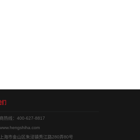
我们
热线：400-627-8817
w.hengshiha.com
上海市金山区朱泾镇秀江路280弄80号